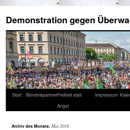
Zum
Inhalt
Demonstration gegen Überw
springen
Start
Bündnispartner
Freiheit statt
Impressum
Kale
Angst
Mai 2016
Archiv des Monats: