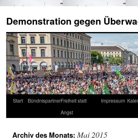
Zum
Inhalt
Demonstration gegen Überw
springen
Start
Bündnispartner
Freiheit statt
Impressum
Kale
Angst
Mai 2015
Archiv des Monats: