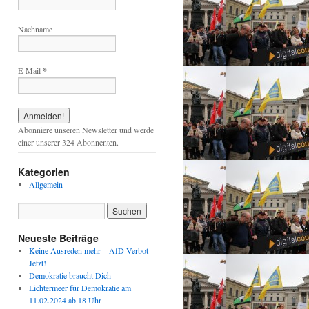
Nachname
E-Mail
*
Abonniere unseren Newsletter und werde
einer unserer 324 Abonnenten.
Kategorien
Allgemein
Neueste Beiträge
Keine Ausreden mehr – AfD-Verbot
Jetzt!
Demokratie braucht Dich
Lichtermeer für Demokratie am
11.02.2024 ab 18 Uhr