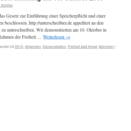
 Schiller
s Gesetz zur Einführung einer Speicherpflicht und einer
n beschlossen. http://unterschreibter.de appelliert an den
 zu unterschreiben. Wir demonstrierten am 10. Oktober in
ahmen der Freiheit …
Weiterlesen
→
ortet mit
2015
,
Allgemein
,
Demonstration
,
Freiheit statt Angst
,
München
|