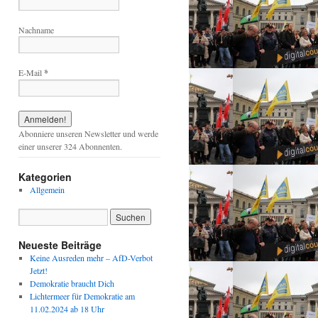
Nachname
E-Mail
*
Abonniere unseren Newsletter und werde
einer unserer 324 Abonnenten.
Kategorien
Allgemein
Neueste Beiträge
Keine Ausreden mehr – AfD-Verbot
Jetzt!
Demokratie braucht Dich
Lichtermeer für Demokratie am
11.02.2024 ab 18 Uhr