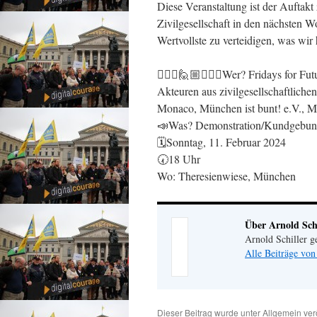
Diese Veranstaltung ist der Auftakt
Zivilgesellschaft in den nächsten 
Wertvollste zu verteidigen, was wir
🙋🏽‍♀️🙋🏼🙋🏻‍♀️Wer? Fridays for F
Akteuren aus zivilgesellschaftlichen
Monaco, München ist bunt! e.V., Mo
📣Was? Demonstration/Kundgebung m
🗓️Sonntag, 11. Februar 2024
🕢18 Uhr
Wo: Theresienwiese, München
Über Arnold Schi
Arnold Schiller 
Alle Beiträge von
Dieser Beitrag wurde unter
Allgemein
verö